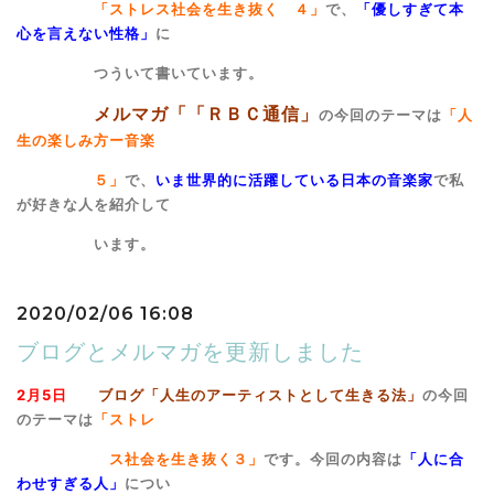
「ストレス
社会を生き抜く ４」
で、
「優しすぎて本
心を言えない性格」
に
つういて書
いています。
メルマガ「「ＲＢＣ通信」
の今回のテーマは
「人
生の楽しみ方ー音楽
５」
で、
いま世界的に活躍している日本の音楽家
で私
が好きな人を紹介して
いま
す。
2020/02/06 16:08
ブログとメルマガを更新しました
2月5日
ブログ「人生のアーティストとして生きる法」
の今回
のテーマは
「ストレ
ス社会を生き抜く３」
です。今回の内容は
「人に合
わせすぎる人」
につい