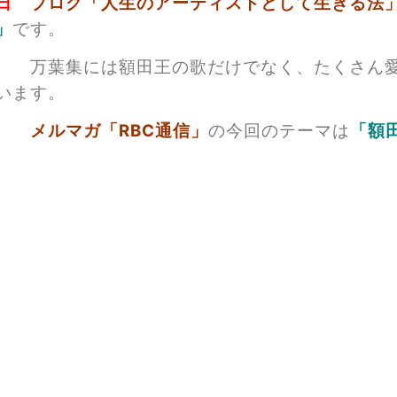
日
ブログ「人生のアーティストとして生きる法
」
です。
集には額田王の歌だけでなく、たくさん愛や
います。
メルマガ「RBC通信」
の今回のテーマは
「額