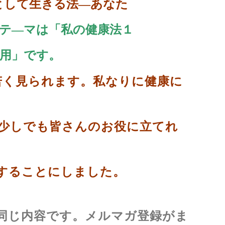
として生きる法
―あなた
テ
―マ
は「私の健康法１
用
」です。
若く見られます。私なりに健康に
も皆さんのお役に立てれ
ことにしました。
同じ内容です。メル
マガ登
録
が
ま