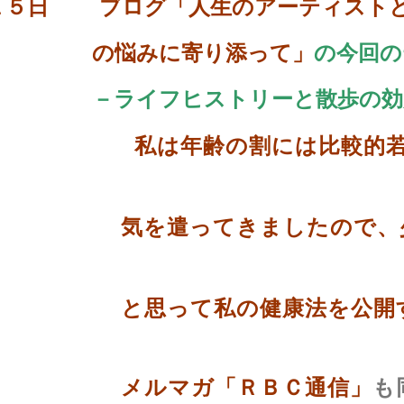
１５
日
ブログ
「
人生のアーティスト
悩みに寄り添って
」
の今回の
ライフヒストリーと散歩の効
私は年齢の割には比較的
を遣ってきましたので、少しで
思って私の健康法を公開する
ルマガ「ＲＢＣ通信」
も